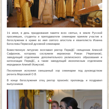
14 июня, в день празднования памяти всех святых, в земле Русской
просиявших, студенты и преподаватели семинарии приняли участие в
богослужении в храме во имя святого апостола и евангелиста Иоанна
Богослова Пермской духовной семинарии.
Божественную литургию возглавил ректор ПермДС священник Алексей
Сафронов, которому сослужили иеромонах Роман (Черепанов),
заведующий отделением дополнительного религиозного образования и
катехизации ПермДС, а также заведующий иконописным отделением
иеродиакон Алипий (Кожухов).
Песнопения исполнял смешанный хор семинарии под руководством
регента Морозовой О.В.
В конце богослужения отец ректор произнёс проповедь и поздравил
выпускников.