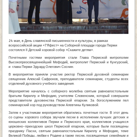
24 мая, в День славянской письменности и культуры, в рамках
всероссийской акции «7Яфест» на Соборной площади города Перми
состоялся II Детский хоровой собор «Скажите детям».
Почетными гостями мероприятия стали Глава Пермской митрополии
Высокопреосвященнейший Мефодий, митрополит Пермский и Кунгурский,
и глава Перми Эдуард Олегович Соснин.
В мероприятии приняли участие ректор Пермской духовной семинарии
священник Алексий Сафронов, преподаватели семинарии, студенты всех
отделений духовного учебного заведения.
Мероприятие началось с соборного молебна святым равноапостольным
братьям Кириллу и Мефодию, учителям Словенским, который совершили
представители духовенства Пермской епархии. За богослужением пел
семинарский хор под руководством Алевтины Куликовой.
Затем к участникам мероприятия обратились почетные гости. В этот день
со сцены хорового собора звучали песни в исполнении лучших детских и
юношеских коллективов Перми и Пермского края, коллективов учащихся
церковно-приходских школ Пермской епархии, которые были посвящены
празднику Пасхи, святым равноапостольным Кириллу и Мефодию, теме
Великой Победы, любви к Родине а также песни, посвященные семейным и