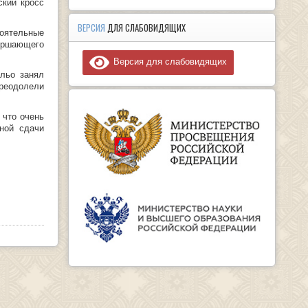
ский кросс
ВЕРСИЯ
ДЛЯ СЛАБОВИДЯЩИХ
оятельные
ршающего
Версия для слабовидящих
льо занял
преодолели
 что очень
ной сдачи