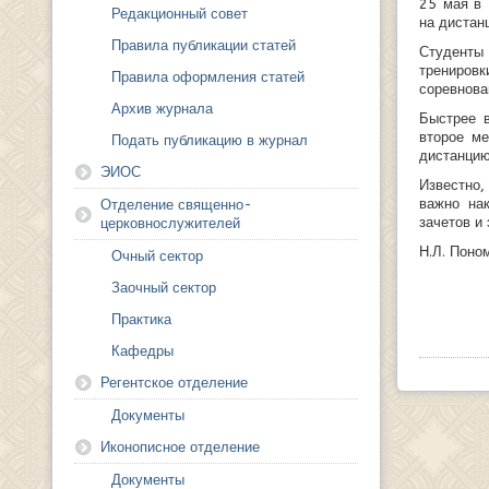
25 мая в 
Редакционный совет
на дистан
Правила публикации статей
Студенты
трениро
Правила оформления статей
соревнова
Архив журнала
Быстрее 
второе ме
Подать публикацию в журнал
дистанцию
ЭИОС
Известно,
важно на
Отделение священно-
зачетов и
церковнослужителей
Н.Л. Поно
Очный сектор
Заочный сектор
Практика
Кафедры
Регентское отделение
Документы
Иконописное отделение
Документы