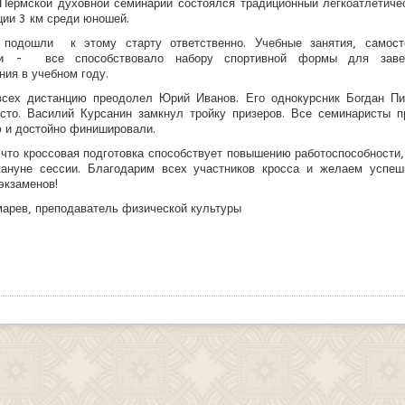
Пермской духовной семинарии состоялся традиционный легкоатлетиче
ции 3 км среди юношей.
 подошли к этому старту ответственно. Учебные занятия, самост
вки - все способствовало набору спортивной формы для заве
ния в учебном году.
всех дистанцию преодолел Юрий Иванов. Его однокурсник Богдан Пи
сто. Василий Курсанин замкнул тройку призеров. Все семинаристы 
 и достойно финишировали.
 что кроссовая подготовка способствует повышению работоспособности,
кануне сессии. Благодарим всех участников кросса и желаем успеш
 экзаменов!
марев, преподаватель физической культуры