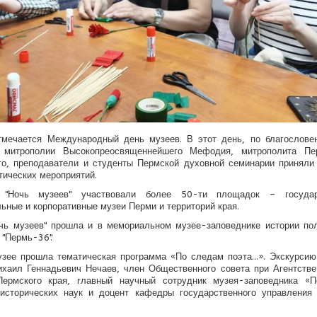
тмечается Международный день музеев. В этот день, по благослове
 митрополии Высокопреосвященнейшего Мефодия, митрополита Пе
го, преподаватели и студенты Пермской духовной семинарии приняли
тических мероприятий.
"Ночь музеев" участвовали более 50-ти площадок – государ
ьные и корпоративные музеи Перми и территорий края.
чь музеев" прошла и в мемориальном музее-заповеднике истории по
 "Пермь-36".
зее прошла тематическая программа «По следам поэта...». Экскурси
хаил Геннадьевич Нечаев, член Общественного совета при Агентств
Пермского края, главный научный сотрудник музея-заповедника «П
 исторических наук и доцент кафедры государственного управления 