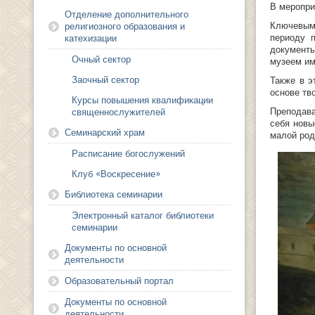
В меропри
Отделение дополнительного
Ключевым
религиозного образования и
периоду 
катехизации
документ
Очный сектор
музеем им
Заочный сектор
Также в э
основе тв
Курсы повышения квалификации
Преподава
священнослужителей
себя новы
Семинарский храм
малой род
Расписание богослужений
Клуб «Воскресение»
Библиотека семинарии
Электронный каталог библиотеки
семинарии
Документы по основной
деятельности
Образовательный портал
Документы по основной
деятельности