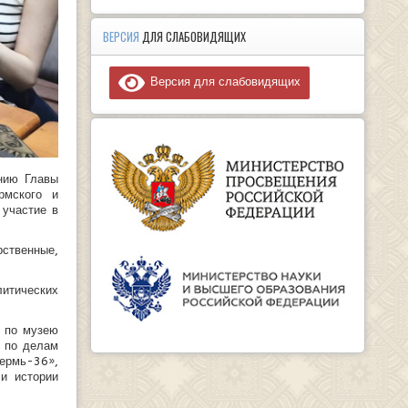
ВЕРСИЯ
ДЛЯ СЛАБОВИДЯЩИХ
Версия для слабовидящих
нию Главы
рмского и
 участие в
ственные,
литических
ю по музею
е по делам
ермь-36»,
и истории