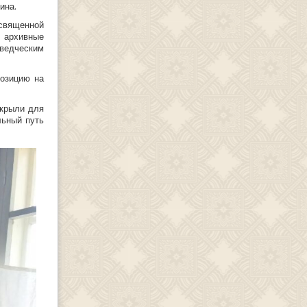
ина.
священной
 архивные
ведческим
позицию на
ткрыли для
льный путь