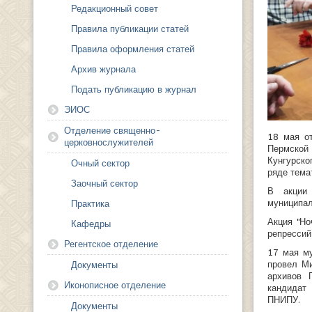
Редакционный совет
Правила публикации статей
Правила оформления статей
Архив журнала
Подать публикацию в журнал
ЭИОС
Отделение священно-
18 мая о
церковнослужителей
Пермской
Кунгурско
Очный сектор
ряде тема
Заочный сектор
В акции 
муниципал
Практика
Акция "Но
Кафедры
репрессий
Регентское отделение
17 мая му
провел Ми
Документы
архивов 
Иконописное отделение
кандидат
ПНИПУ.
Документы