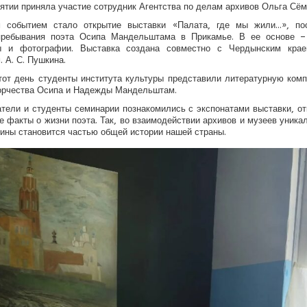
ятии приняла участие сотрудник Агентства по делам архивов Ольга Сём
 событием стало открытие выставки «Палата, где мы жили...», по
пребывания поэта Осипа Мандельштама в Прикамье. В ее основе –
ы и фотографии. Выставка создана совместно с Чердынским крае
. А. С. Пушкина.
тот день студенты института культуры представили литературную ком
орчества Осипа и Надежды Мандельштам.
тели и студенты семинарии познакомились с экспонатами выставки, о
е факты о жизни поэта. Так, во взаимодействии архивов и музеев уника
ины становится частью общей истории нашей страны.