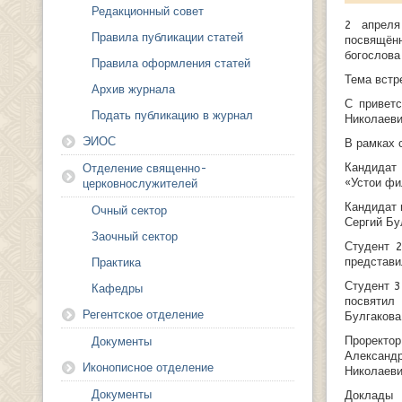
Редакционный совет
2 апреля
Правила публикации статей
посвящённ
богослова
Правила оформления статей
Тема встр
Архив журнала
С привет
Подать публикацию в журнал
Николаеви
ЭИОС
В рамках 
Кандидат
Отделение священно-
«Устои фи
церковнослужителей
Кандидат 
Очный сектор
Сергий Бу
Заочный сектор
Студент 
представи
Практика
Студент 3
Кафедры
посвятил
Регентское отделение
Булгакова
Проректо
Документы
Александ
Иконописное отделение
Николаеви
Документы
Доклады