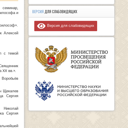
 семинар,
ВЕРСИЯ
ДЛЯ СЛАБОВИДЯЩИХ
философа и
 философ».
Версия для слабовидящих
к Алексей
л с темой
«Священник
 XX вв.».
 Воробьёв
ич Щекалев
ца Сергия
т Николай
ка Сергия
льнейшей