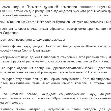
 2026 года в Пермской духовной семинарии состоялся научный
ый 155-летию со дня рождения выдающегося русского религиозного 
 Сергея Николаевича Булгакова.
ечи: «Священник Сергей Николаевич Булгаков как русский религиозный
ственным словом к участникам обратился ректор семинарии священни
ч Сафронов.
семинара прозвучали следующие доклады:
 философских наук, доцент Анатолий Владимирович Жохов выступи
лософии отца Сергия Булгакова».
исторических наук, доцент Вячеслав Михайлович Раков раскрыл тему 
лгаков и русский религиозно-философский ренессанс конца XIX – начала
2-го курса отделения священно-церковнослужителей Иван Андреевич
л размышления на тему «Протоиерей Сергий Булгаков об Евхаристии».
-го курса отделения священно-церковнослужителей Евгений Андреев
 своё выступление теме «Софийный смысл красоты в трудах от
».
р по научной работе, кандидат социологических наук, доцен
рович Гоголин осветил вопросы «Христианской социологии священни
ча Булгакова».
 вызвали живой интерес у аудитории и стали поводом для да