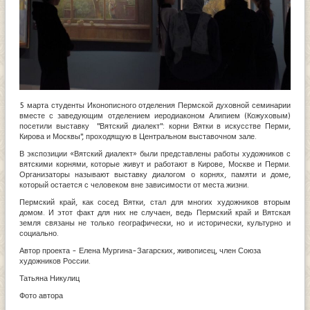
5 марта студенты Иконописного отделения Пермской духовной семинарии
вместе с заведующим отделением иеродиаконом Алипием (Кожуховым)
посетили выставку "Вятский диалект": корни Вятки в искусстве Перми,
Кирова и Москвы", проходящую в Центральном выставочном зале.
В экспозиции «Вятский диалект» были представлены работы художников с
вятскими корнями, которые живут и работают в Кирове, Москве и Перми.
Организаторы называют выставку диалогом о корнях, памяти и доме,
который остается с человеком вне зависимости от места жизни.
Пермский край, как сосед Вятки, стал для многих художников вторым
домом. И этот факт для них не случаен, ведь Пермский край и Вятская
земля связаны не только географически, но и исторически, культурно и
социально.
Автор проекта - Елена Мургина-Загарских, живописец, член Союза
художников России.
Татьяна Никулиц
Фото автора