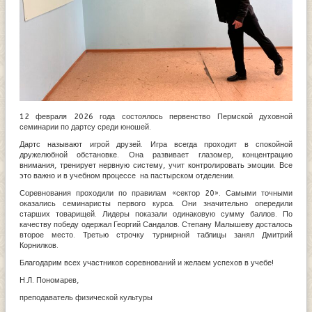
12 февраля 2026 года состоялось первенство Пермской духовной
семинарии по дартсу среди юношей.
Дартс называют игрой друзей. Игра всегда проходит в спокойной
дружелюбной обстановке. Она развивает глазомер, концентрацию
внимания, тренирует нервную систему, учит контролировать эмоции. Все
это важно и в учебном процессе на пастырском отделении.
Соревнования проходили по правилам «сектор 20». Самыми точными
оказались семинаристы первого курса. Они значительно опередили
старших товарищей. Лидеры показали одинаковую сумму баллов. По
качеству победу одержал Георгий Сандалов. Степану Малышеву досталось
второе место. Третью строчку турнирной таблицы занял Дмитрий
Корнилков.
Благодарим всех участников соревнований и желаем успехов в учебе!
Н.Л. Пономарев,
преподаватель физической культуры