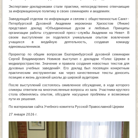
Экспертами-докладчиками стали практики, непосредственно отвечающие
за информационную политику в своих семинариях и академиях.
Заведующий отделом по информации и связям с общественностью Санкт-
Петербургской Духовной Академии иеромонах Хризостом (Янкин)
представил доклад «Объединенные духом и любовью. Принципы
организации работы студенческой пресс-службы Академии на Неве». В
своем выступлении он поделился уникальным опытом вовлечения
учащихся в медийную деятельность, создавая команду
единомышленников.
Проректор по общим вопросам Екатеринбургской духовной семинарии
Сергей Владимирович Новиков выступил с докладом «Голос Церкви в
медиапространстве. Значение и правила создания новостных текстов для
духовных учебных заведений». Его доклад был посвящен конкретным
практическим инструментам: как через качественные тексты доносить
позицию и жизнь духовной школы до широкой аудитории.
После выступлений состоялось оживленное обсуждение, в ходе которого
спикеры ответили на многочисленные вопросы из зала. Участники круглого
стола обменялись опытом, обсудили насущные проблемы и возможные
пути их решения.
По материалам сайта Учебного комитета Русской Православной Церкви
27 января 2026 г.