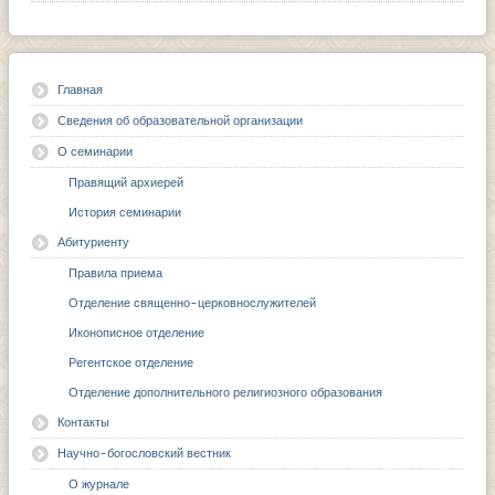
Главная
Сведения об образовательной организации
О семинарии
Правящий архиерей
История семинарии
Абитуриенту
Правила приема
Отделение священно-церковнослужителей
Иконописное отделение
Регентское отделение
Отделение дополнительного религиозного образования
Контакты
Научно-богословский вестник
О журнале