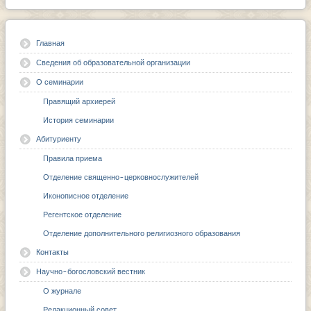
Главная
Сведения об образовательной организации
О семинарии
Правящий архиерей
История семинарии
Абитуриенту
Правила приема
Отделение священно-церковнослужителей
Иконописное отделение
Регентское отделение
Отделение дополнительного религиозного образования
Контакты
Научно-богословский вестник
О журнале
Редакционный совет