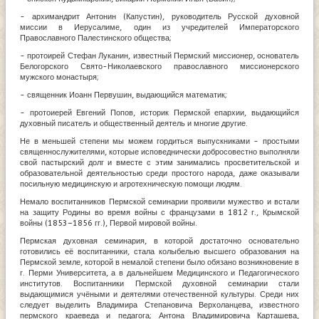
- архимандрит Антонин (Капустин), руководитель Русской духовной
миссии в Иерусалиме, один из учредителей Императорского
Православного Палестинского общества;
- протоирей Стефан Луканин, известный Пермский миссионер, основатель
Белогорского Свято-Николаевского православного миссионерского
мужского монастыря;
- священник Иоанн Первушин, выдающийся математик;
- протоиерей Евгений Попов, историк Пермской епархии, выдающийся
духовный писатель и общественный деятель и многие другие.
Не в меньшей степени мы можем гордиться выпускниками - простыми
священнослужителями, которые исповеднически добросовестно выполняли
свой пастырский долг и вместе с этим занимались просветительской и
образовательной деятельностью среди простого народа, даже оказывали
посильную медицинскую и агротехническую помощи людям.
Немало воспитанников Пермской семинарии проявили мужество и встали
на защиту Родины во время войны с французами в 1812 г., Крымской
войны (1853–1856 гг.), Первой мировой войны.
Пермская духовная семинария, в которой достаточно основательно
готовились её воспитанники, стала колыбелью высшего образования на
Пермской земле, которой в немалой степени было обязано возникновение в
г. Перми Университета, а в дальнейшем Медицинского и Педагогического
институтов. Воспитанники Пермской духовной семинарии стали
выдающимися учёными и деятелями отечественной культуры. Среди них
следует выделить Владимира Степановича Верхоланцева, известного
пермского краеведа и педагога; Антона Владимировича Карташева,