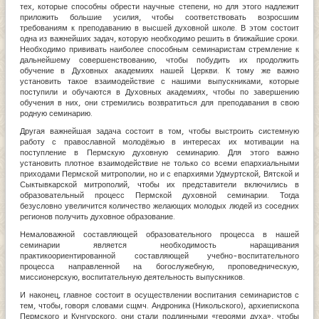
тех, которые способны обрести научные степени, но для этого надлежит
приложить большие усилия, чтобы соответствовать возросшим
требованиям к преподаванию в высшей духовной школе. В этом состоит
одна из важнейших задач, которую необходимо решить в ближайшие сроки.
Необходимо прививать наиболее способным семинаристам стремление к
дальнейшему совершенствованию, чтобы побудить их продолжить
обучение в Духовных академиях нашей Церкви. К тому же важно
установить такое взаимодействие с нашими выпускниками, которые
поступили и обучаются в Духовных академиях, чтобы по завершению
обучения в них, они стремились возвратиться для преподавания в свою
родную семинарию.
Другая важнейшая задача состоит в том, чтобы выстроить системную
работу с православной молодёжью в интересах их мотивации на
поступление в Пермскую духовную семинарию. Для этого важно
установить плотное взаимодействие не только со всеми епархиальными
приходами Пермской митрополии, но и с епархиями Удмуртской, Вятской и
Сыктывкарской митрополий, чтобы их представители включились в
образовательный процесс Пермской духовной семинарии. Тогда
безусловно увеличится количество желающих молодых людей из соседних
регионов получить духовное образование.
Немаловажной составляющей образовательного процесса в нашей
семинарии является необходимость наращивания
практикоориентированной составляющей учебно-воспитательного
процесса направленной на богослужебную, проповедническую,
миссионерскую, воспитательную деятельность выпускников.
И наконец, главное состоит в осуществлении воспитания семинаристов с
тем, чтобы, говоря словами сщмч. Андроника (Никольского), архиепископа
Пермского и Кунгурского, они стали подлинными «героями духа», чтобы