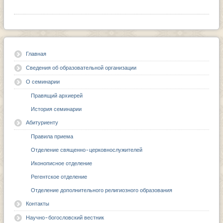
Главная
Сведения об образовательной организации
О семинарии
Правящий архиерей
История семинарии
Абитуриенту
Правила приема
Отделение священно-церковнослужителей
Иконописное отделение
Регентское отделение
Отделение дополнительного религиозного образования
Контакты
Научно-богословский вестник