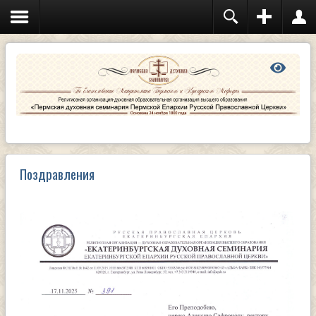
Иконописное отделение
АБИТУРИЕНТУ: как поступить учиться на
иконописное отделение?
Отделение дополнительного религиозного
образования и катехизации
Очный сектор
Заочный сектор
Курсы повышения квалификации
священнослужителей
Семинарский храм
Расписание богослужений
Клуб «Воскресение»
Библиотека
Поздравления
Электронный каталог библиотеки семинарии