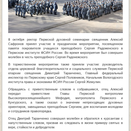
8 октября ректор Пермской духовной семинарии священник Алексий
Сафронов принял участие в праздничном мероприятии, посвященном
памяти покровителя учащихся преподобного Сергия Радоженского в
Пермском институте ФСИН России. Во время мероприятия был совершен
молебен в честь преподобного Сергия Радонежского.
В торжественном мероприятии также приняли участие: руководитель
отдела церковной благотворительности и социального служения Пермской
епархии священник Димитрий Таранченко, Главный федеральный
инспектор по Пермскому краю Сергей Половников, Начальник Вологодского
института права и экономики ФСИН России Сергей Жемулин.
Обращаясь с приветственным словом к собравшимся, отец Алексий
передал приветствие Главы Пермской митрополии
Высокопреосвященнейшего Мефодия, митрополита Пермского и
Кунгурского, а также сказал о значении непреходящих духовных
ориентиров, завещанных преподобным Сергием, для воспитания молодежи
и сотрудников правопорядка.
Отец Дмитрий Таранченко совершил молебен и обратился к курсантам с
напутственным словом, призвав их следовать в жизни примеру святых в
вере, стойкости и добродетели.