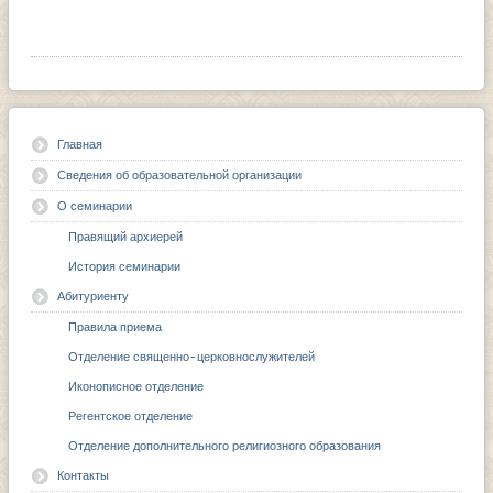
Главная
Сведения об образовательной организации
О семинарии
Правящий архиерей
История семинарии
Абитуриенту
Правила приема
Отделение священно-церковнослужителей
Иконописное отделение
Регентское отделение
Отделение дополнительного религиозного образования
Контакты