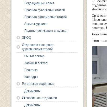
30 сентя
Редакционный совет
студентов
Ильинског
Правила публикации статей
Организа
Правила оформления статей
(Черепан
священни
Архив журнала
практики.
Подать публикацию в журнал
Анна Глаз
ЭИОС
Фото - ав
Отделение священно-
церковнослужителей
Очный сектор
Заочный сектор
Практика
Кафедры
Регентское отделение
Документы
Иконописное отделение
Документы