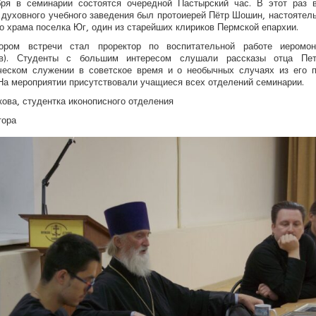
бря в семинарии состоятся очередной Пастырский час. В этот раз в
 духовного учебного заведения был протоиерей Пётр Шошин, настоятел
о храма поселка Юг, один из старейших клириков Пермской епархии.
тором встречи стал проректор по воспитательной работе иеромо
ов). Студенты с большим интересом слушали рассказы отца Пе
ческом служении в советское время и о необычных случаях из его п
 На мероприятии присутствовали учащиеся всех отделений семинарии.
кова, студентка иконописного отделения
тора