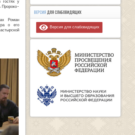
 гостях у
ь Пророко-
ВЕРСИЯ
ДЛЯ СЛАБОВИДЯЩИХ
нах Роман
тра о его
Версия для слабовидящих
астырской