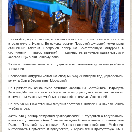
1 сентября, в День знаний, в семинарском храме во имя святого апостола
и евангелиста Иоанна Богослова ректор Пермской духовной семинарии
священник Алексий Сафронов совершил Божественную литургию в
сослужении представителей административно-преподавательского
состава ПДС в священному сане.
За богослужением молились студенты всех отделения духовного учебного
заведения.
Песнопения Литургии исполнил сводный ход семинарии под управлением
регента Ольги Васильевны Морозовой.
По Причастном стихе было зачитано обращение Святейшего Патриарха
Кирилла, Московского и всея Руси ректорам, преподавателям, наставникам
и студентам духовных учебных заведений по случаю Дня знаний.
По окончании Божественной литургии состоялся молебен на начало нового
учебного года.
Затем отец-ректор поздравил преподавателей и студентов с вступлением
в новый год знаний. Отец Алексий передал благословение и приветствие
Главы Пермской митрополии Высокопреосвященнейшего Мефодия,
митрополита Пермского и Кунгурского, и обратился к присутствующим с