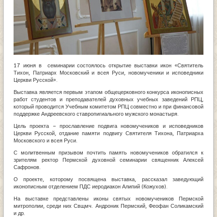
17 июня в семинарии состоялось открытие выставки икон «Святитель
Тихон, Патриарх Московский и всея Руси, новомученики и исповедники
Церкви Русской».
Выставка является первым этапом общецерковного конкурса иконописных
работ студентов и преподавателей духовных учебных заведений РПЦ,
который проводится Учебным комитетом РПЦ совместно и при финансовой
поддержке Андреевского ставропигиального мужского монастыря.
Цель проекта – прославление подвига новомучеников и исповедников
Церкви Русской, отдание памяти подвигу Святителя Тихона, Патриарха
Московского и всея Руси.
С молитвенным призывом почтить память новомучеников обратился к
зрителям ректор Пермской духовной семинарии священник Алексей
Сафронов.
О проекте, которому посвящена выставка, рассказал заведующий
иконописным отделением ПДС иеродиакон Алипий (Кожухов).
На выставке представлены иконы святых новомучеников Пермской
митрополии, среди них Свщмч. Андроник Пермский, Феофан Соликамский
и др.