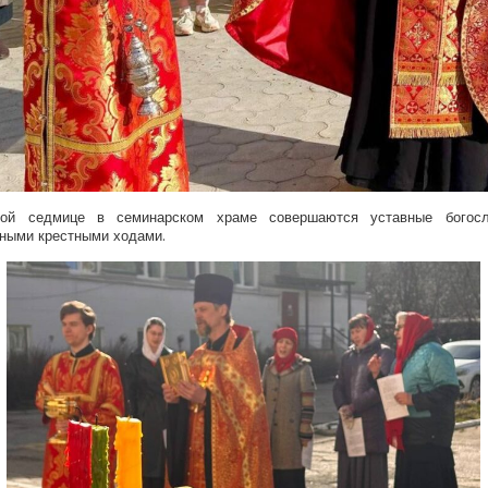
ой седмице в семинарском храме совершаются уставные богос
ными крестными ходами.