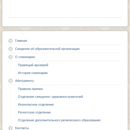
Главная
Сведения об образовательной организации
О семинарии
Правящий архиерей
История семинарии
Абитуриенту
Правила приема
Отделение священно-церковнослужителей
Иконописное отделение
Регентское отделение
Отделение дополнительного религиозного образования
Контакты