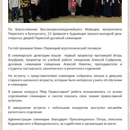
По благословению Высокопреосвященнейшего Мефодия, митрополита
Пермского и Кунгурского, 22 февраля в Кудымкаре прошел выездной день
открытых дверей Пермской духовной семинарии.
Гостей принимал Коми-Пермяцкий агротехнический техникум.
В семинарскую делегацию вошли первый проректор протоиерей Игорь
Ануфриев, проректор по учебной работе священник Алексей Сафронов,
духовник семинарии священник Алексей Никитин, преподаватели и
студенты пастырского, иконописного и регентского отделений.
На встречу с представителями семинарии собрались юноши и девушки
старшего школьного возраста, которым было интересно узнать об обучении
в семинарии.
В рамках конкурса "Мир Православия" ребята познакомились со всеми
отделениями семинарии и смогли показать свои знания православной
культуры.
В завершение встречи с небольшим концертом выступил ансамбль
регентского отделения.
Администрации семинарии благодарит Преосвященного Петра, епископа
Кудымкарского и Верещагинского, за содействие в организации встречи.