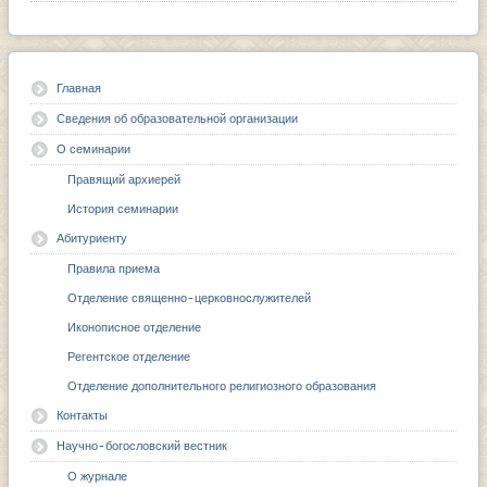
Главная
Сведения об образовательной организации
О семинарии
Правящий архиерей
История семинарии
Абитуриенту
Правила приема
Отделение священно-церковнослужителей
Иконописное отделение
Регентское отделение
Отделение дополнительного религиозного образования
Контакты
Научно-богословский вестник
О журнале