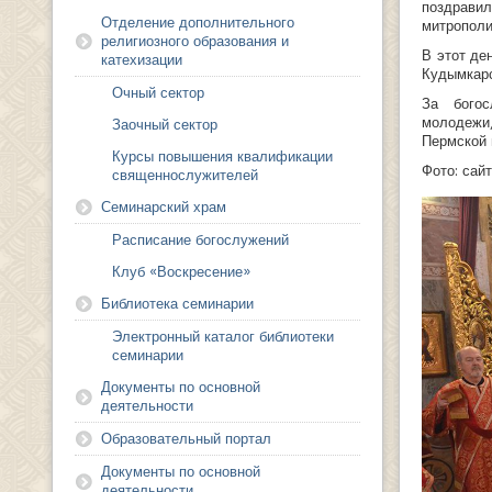
поздрави
Отделение дополнительного
митрополи
религиозного образования и
В этот де
катехизации
Кудымкарс
Очный сектор
За богос
молодежи
Заочный сектор
Пермской 
Курсы повышения квалификации
Фото: сай
священнослужителей
Семинарский храм
Расписание богослужений
Клуб «Воскресение»
Библиотека семинарии
Электронный каталог библиотеки
семинарии
Документы по основной
деятельности
Образовательный портал
Документы по основной
деятельности