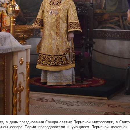
я, в день празднования Собора святых Пермской митрополии, в Свят
ьном соборе Перми преподаватели и учащиеся Пермской духовной 