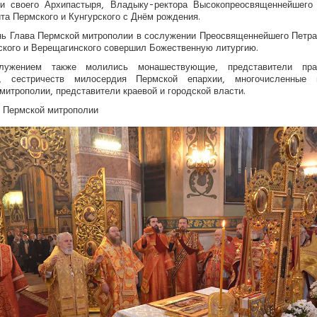
ли своего Архипастыря, Владыку-ректора Высокопреосвященнейшего
та Пермского и Кунгурского с Днём рождения.
нь Глава Пермской митрополии в сослужении Преосвященнейшего Петра
кого и Верещагинского совершил Божественную литургию.
лужением также молились монашествующие, представители пра
, сестричеств милосердия Пермской епархии, многочисленные 
митрополии, представители краевой и городской власти.
т Пермской митрополии