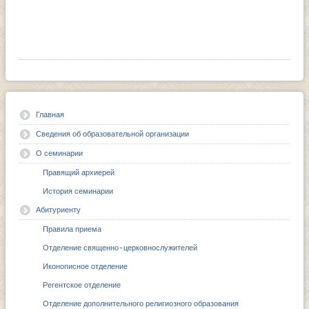
Главная
Сведения об образовательной организации
О семинарии
Правящий архиерей
История семинарии
Абитуриенту
Правила приема
Отделение священно-церковнослужителей
Иконописное отделение
Регентское отделение
Отделение дополнительного религиозного образования