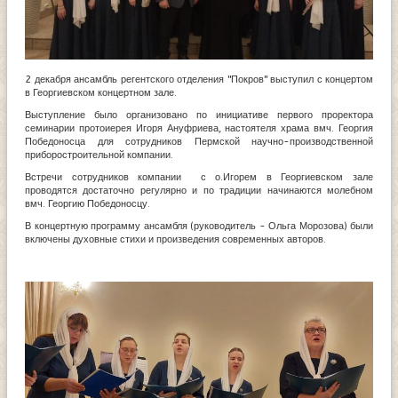
2 декабря ансамбль регентского отделения "Покров" выступил с концертом
в Георгиевском концертном зале.
Выступление было организовано по инициативе первого проректора
семинарии протоиерея Игоря Ануфриева, настоятеля храма вмч. Георгия
Победоносца для сотрудников Пермской научно-производственной
приборостроительной компании.
Встречи сотрудников компании с о.Игорем в Георгиевском зале
проводятся достаточно регулярно и по традиции начинаются молебном
вмч. Георгию Победоносцу.
В концертную программу ансамбля (руководитель - Ольга Морозова) были
включены духовные стихи и произведения современных авторов.