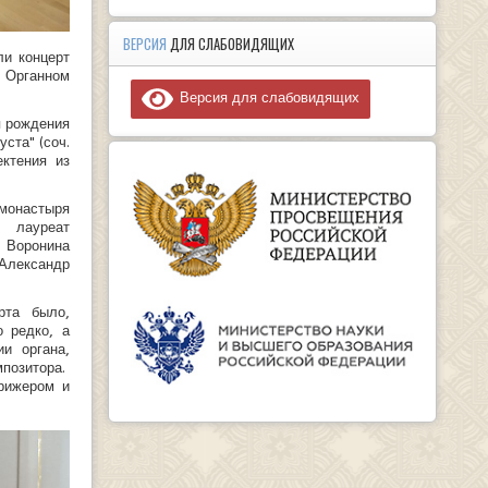
ВЕРСИЯ
ДЛЯ СЛАБОВИДЯЩИХ
ли концерт
 Органном
Версия для слабовидящих
я рождения
ста" (соч.
ектения из
 монастыря
 лауреат
 Воронина
 Александр
рта было,
о редко, а
и органа,
позитора.
рижером и