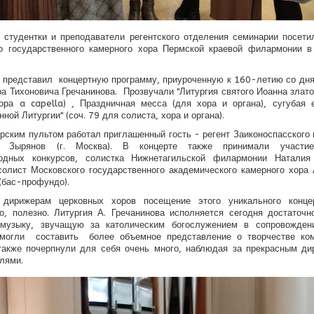
 студентки и преподаватели регентского отделения семинарии посети
го государственного камерного хора Пермской краевой филармонии в
 представил концертную программу, приуроченную к 160-летию со дн
а Тихоновича Гречанинова. Прозвучали "Литургия святого Иоанна златоу
ра a capella) , Праздничная месса (для хора и органа), сугубая 
ной Литургии" (соч. 79 для солиста, хора и органа).
рским пультом работал приглашенный гость - регент Заиконоспасского
р Зырянов (г. Москва). В концерте также принимали участие
одных конкурсов, солистка Нижнетагильской филармонии Наталия
 солист Московского государственного академического камерного хора
(бас-профундо).
дирижерам церковных хоров посещение этого уникального конце
о, полезно. Литургия А. Гречанинова исполняется сегодня достаточн
музыку, звучащую за католическим богослужением в сопровождени
смогли составить более объемное представление о творчестве ком
также почерпнули для себя очень много, наблюдая за прекрасным ди
лями.