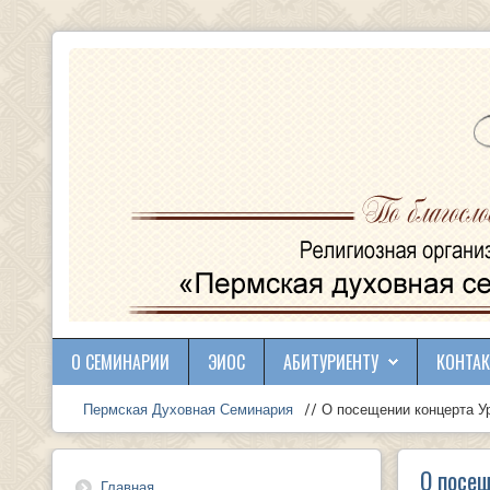
О СЕМИНАРИИ
ЭИОС
АБИТУРИЕНТУ
КОНТА
Пермская Духовная Семинария
// О посещении концерта Ур
О посещ
Главная