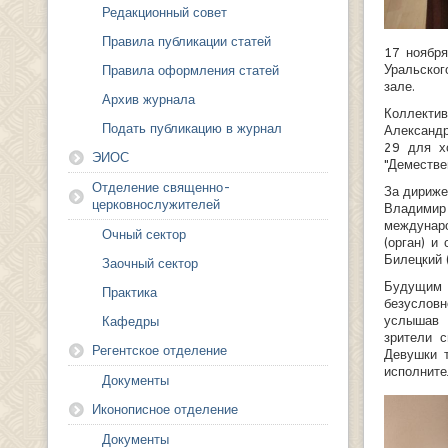
Редакционный совет
Правила публикации статей
17 ноября
Уральско
Правила оформления статей
зале.
Архив журнала
Коллектив
Подать публикацию в журнал
Александр
29 для хо
ЭИОС
"Демествен
Отделение священно-
За дириже
церковнослужителей
Владими
междунар
Очный сектор
(орган) и
Билецкий 
Заочный сектор
Будущим 
Практика
безусловн
услышав 
Кафедры
зрители 
Регентское отделение
Девушки 
исполните
Документы
Иконописное отделение
Документы