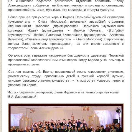
По инициативе педагогов регентского отделения вспомнить Елену
Александровну собрались ее близкие, ученики и коллеги из семинарии,
православной гимназии, музыкального колледжа, института культуры.
Вечер прошел при участии хора «Покров» Пермской духовной семинарии
(руководитель - Ольга Морозова), вокальных ансамблей студентов
специальности «Хоровое дирижирование» Пермского музыкального
колледжа: «Бриз» (руководитель - Лариса Юркова), «Sfarfalio»
(руководитель - Любовь Рагозина), «Консонанс», (руководитель - Алевтина
Куликова), «Светлый лад» (руководитель - Ольга Морозова). В программу
вечера были включены произведения, так или иначе связанные с
творчеством Елены Александровны.
Организаторы выражают сердечную благодарность директору Пермской
православной классической гимназии иерею Петру Карелину за помощь в
проведении встречи.
Светлая память р.б. Елене, посвятившей жизнь клиросному служению,
учительскому труду, приобщению детей к русской хоровой музыке,
основам церковного пения, юношества - к искусству хорового пения и
управления хором.
Фото - Вероники Гончаровой, Елены Фуриной и из личного архива коллег
Е.А. Лаврентьевой