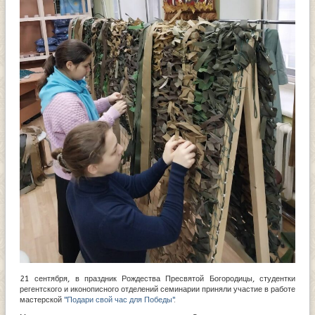
21 сентября, в праздник Рождества Пресвятой Богородицы, студентки
регентского и иконописного отделений семинарии приняли участие в работе
мастерской
"Подари свой час для Победы"
.