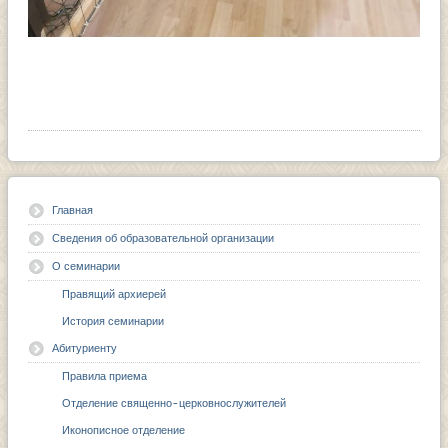
Главная
Сведения об образовательной организации
О семинарии
Правящий архиерей
История семинарии
Абитуриенту
Правила приема
Отделение священно-церковнослужителей
Иконописное отделение