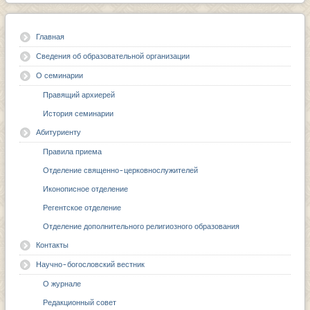
Главная
Сведения об образовательной организации
О семинарии
Правящий архиерей
История семинарии
Абитуриенту
Правила приема
Отделение священно-церковнослужителей
Иконописное отделение
Регентское отделение
Отделение дополнительного религиозного образования
Контакты
Научно-богословский вестник
О журнале
Редакционный совет