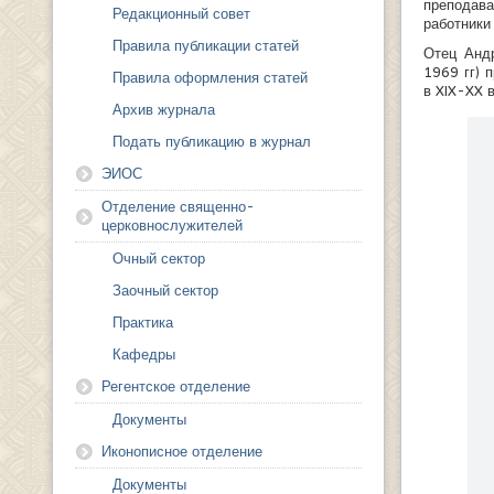
преподава
Редакционный совет
работники
Правила публикации статей
Отец Анд
1969 гг) 
Правила оформления статей
в XIX-XX в
Архив журнала
Подать публикацию в журнал
ЭИОС
Отделение священно-
церковнослужителей
Очный сектор
Заочный сектор
Практика
Кафедры
Регентское отделение
Документы
Иконописное отделение
Документы