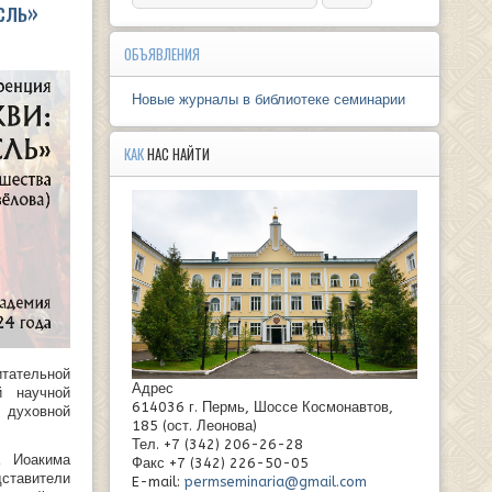
сль»
ОБЪЯВЛЕНИЯ
Новые журналы в библиотеке семинарии
КАК
НАС НАЙТИ
итательной
Адрес
й научной
614036 г. Пермь, Шоссе Космонавтов,
 духовной
185 (ост. Леонова)
Тел. +7 (342) 206-26-28
а Иоакима
Факс +7 (342) 226-50-05
дставители
E-mail:
permseminaria@gmail.com