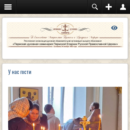
Иконописное отделение
АБИТУРИЕНТУ: как поступить учиться на
иконописное отделение?
Отделение дополнительного религиозного
образования и катехизации
Очный сектор
Заочный сектор
Курсы повышения квалификации
священнослужителей
Семинарский храм
Расписание богослужений
Клуб «Воскресение»
Библиотека
У нас гости
Электронный каталог библиотеки семинарии