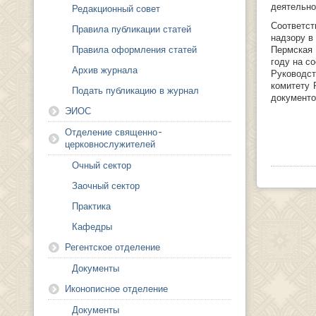
деятельно
Редакционный совет
Соответс
Правила публикации статей
надзору в
Правила оформления статей
Пермская
году на с
Архив журнала
Руководс
комитету 
Подать публикацию в журнал
документо
ЭИОС
Отделение священно-
церковнослужителей
Очный сектор
Заочный сектор
Практика
Кафедры
Регентское отделение
Документы
Иконописное отделение
Документы