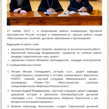
27 ноября 2023 г., в продолжение работы конференции "Духовное
пространство России: история и современность", прошла работа секции
«Миссионерское служение, духовное образование и просвещение».
Ведущими встречи стали:
иеромонах Мелхиседек (Хижняк), проректор по воспитательной работе;
Вертинский Александр Владимирович, проректор по учебной работе,
кандидат педагогических наук, доцент;
иеромонах Симеон (Минаков), преподаватель, кандидат культурологии.
С сообщениями выступили:
Нечаев Михаил Геннадьевич, историк, к.и.н., доцент кафедры
государственного управления и истории гуманитарного факультета
ПНИПУ, главный научный сотрудник Мемориального музея-
заповедника «Пермь-36»:
«Миссионерское служение
священномученика Андроника (Никольского)»
.
Печерин Андрей Владимирович, научный сотрудник, доцент кафедры
церковной истории и филологии Екатеринбургской духовной
семинарии, к.и.н.:
«Священномученик Андроник Никольский и его
монархическое миросозерцание».
Калинин Александр Анатольевич, студент Саратовской духовной