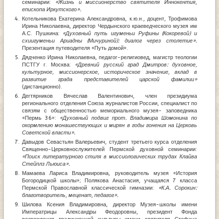
семинарии:
«Жизнь и миссионерство святителя Иннокентия,
епископа Иркутского».
Котельникова Екатерина Александровна, к.ю.н., доцент, Трофимова
Ирина Николаевна, директор Чердынского краеведческого музея им
А.С. Пушкина:
«Духовный путь игуменьи Руфины (Кокоревой) и
схиигуменьи Ариадны (Мичуриной): диалог через столетие».
Презентация путеводителя «Путь домой».
Дядченко Ирина Николаевна, педагог-религиовед, магистр теологии
ПСТГУ г. Москва:
«Древний русский град Дмитров: духовное,
культурное, миссионерское, историческое значение, вклад в
развитие града представителей царской фамилии»
(дистанционно).
Дегтярников Вячеслав Валентинович, член президиума
регионального отделения Союза журналистов России, специалист по
связям с общественностью мемориального музея- заповедника
«Пермь 36»:
«Духовный подвиг прот. Владимира Шомонина по
окормлению монашествующих и мирян в годы гонения на Церковь
Советской власти».
Давыдов Севастьян Валерьевич, студент третьего курса отделения
Священно-Церковнослужителей Пермской духовной семинарии:
«Поиск литературного стиля в миссиологических трудах Клайва
Стейплз Льюиса».
Мамаева Лариса Владимировна, руководитель музея «История
Богородицкой школы»; Полякова Анастасия, учащаяся 7 класса
Пермской Православной классической гимназии:
«К.А. Сорокин:
благотворитель, меценат, педагог».
Шилова Ксения Владимировна, директор Музея-школы имени
Императрицы Александры Феодоровны, президент Фонда