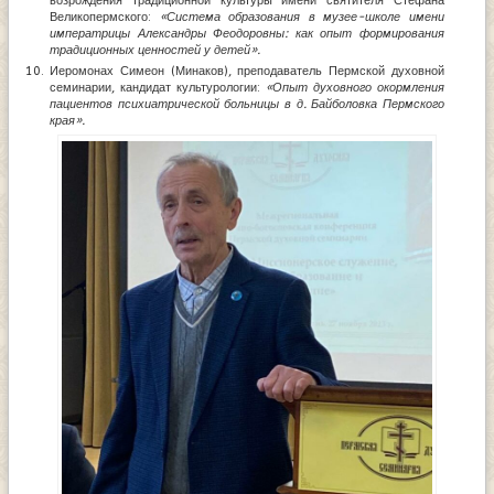
возрождения традиционной культуры имени святителя Стефана
Великопермского:
«Система образования в музее-школе имени
императрицы Александры Феодоровны: как опыт формирования
традиционных ценностей у детей».
Иеромонах Симеон (Минаков), преподаватель Пермской духовной
семинарии, кандидат культурологии:
«Опыт духовного окормления
пациентов психиатрической больницы в д. Байболовка Пермского
края».