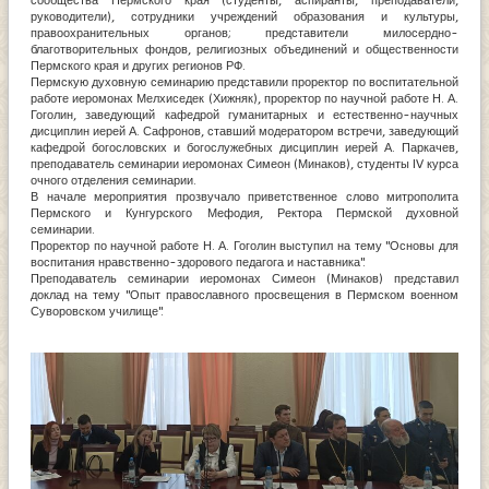
сообщества Пермского края (студенты, аспиранты, преподаватели,
руководители), сотрудники учреждений образования и культуры,
правоохранительных органов; представители милосердно-
благотворительных фондов, религиозных объединений и общественности
Пермского края и других регионов РФ.
Пермскую духовную семинарию представили проректор по воспитательной
работе иеромонах Мелхиседек (Хижняк), проректор по научной работе Н. А.
Гоголин, заведующий кафедрой гуманитарных и естественно-научных
дисциплин иерей А. Сафронов, ставший модератором встречи, заведующий
кафедрой богословских и богослужебных дисциплин иерей А. Паркачев,
преподаватель семинарии иеромонах Симеон (Минаков), студенты IV курса
очного отделения семинарии.
В начале мероприятия прозвучало приветственное слово митрополита
Пермского и Кунгурского Мефодия, Ректора Пермской духовной
семинарии.
Проректор по научной работе Н. А. Гоголин выступил на тему "Основы для
воспитания нравственно-здорового педагога и наставника".
Преподаватель семинарии иеромонах Симеон (Минаков) представил
доклад на тему "Опыт православного просвещения в Пермском военном
Суворовском училище".