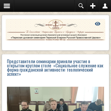
Иконописное отделение
АБИТУРИЕНТУ: как поступить учиться на
иконописное отделение?
Отделение дополнительного религиозного
образования и катехизации
Очный сектор
Заочный сектор
Курсы повышения квалификации
священнослужителей
Семинарский храм
Расписание богослужений
Клуб «Воскресение»
Библиотека
Представители семинарии приняли участие в
Электронный каталог библиотеки семинарии
открытом круглом столе «Социальное служение как
форма гражданской активности: теологический
аспект»