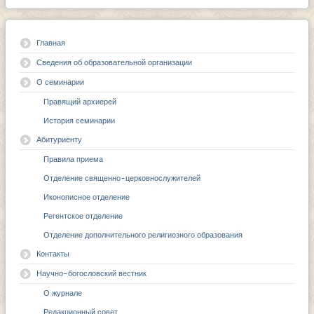
Главная
Сведения об образовательной организации
О семинарии
Правящий архиерей
История семинарии
Абитуриенту
Правила приема
Отделение священно-церковнослужителей
Иконописное отделение
Регентское отделение
Отделение дополнительного религиозного образования
Контакты
Научно-богословский вестник
О журнале
Редакционный совет