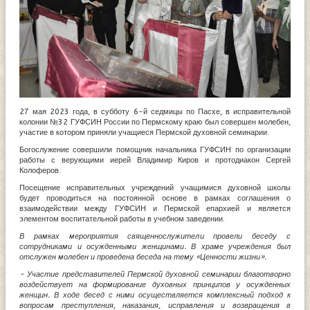
27 мая 2023 года, в субботу 6-й седмицы по Пасхе, в исправительной
колонии №32 ГУФСИН России по Пермскому краю был совершен молебен,
участие в котором приняли учащиеся Пермской духовной семинарии.
Богослужение совершили помощник начальника ГУФСИН по организации
работы с верующими иерей Владимир Киров и протодиакон Сергей
Колоферов.
Посещение исправительных учреждений учащимися духовной школы
будет проводиться на постоянной основе в рамках соглашения о
взаимодействии между ГУФСИН и Пермской епархией и является
элементом воспитательной работы в учебном заведении.
В рамках мероприятия священнослужители провели беседу с
сотрудниками и осужденными женщинами. В храме учреждения был
отслужен молебен и проведена беседа на тему «Ценности жизни».
- Участие представителей Пермской духовной семинарии благотворно
воздействует на формирование духовных принципов у осужденных
женщин. В ходе бесед с ними осуществляется комплексный подход к
вопросам преступления, наказания, исправления и возвращения в