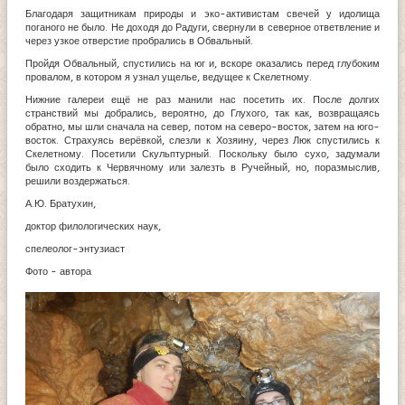
Благодаря защитникам природы и эко-активистам свечей у идолища
поганого не было. Не доходя до Радуги, свернули в северное ответвление и
через узкое отверстие пробрались в Обвальный.
Пройдя Обвальный, спустились на юг и, вскоре оказались перед глубоким
провалом, в котором я узнал ущелье, ведущее к Скелетному.
Нижние галереи ещё не раз манили нас посетить их. После долгих
странствий мы добрались, вероятно, до Глухого, так как, возвращаясь
обратно, мы шли сначала на север, потом на северо-восток, затем на юго-
восток. Страхуясь верёвкой, слезли к Хозяину, через Люк спустились к
Скелетному. Посетили Скульптурный. Поскольку было сухо, задумали
было сходить к Червячному или залезть в Ручейный, но, поразмыслив,
решили воздержаться.
А.Ю. Братухин,
доктор филологических наук,
спелеолог-энтузиаст
Фото - автора