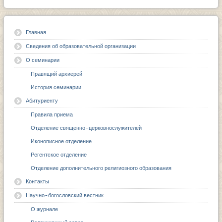
Главная
Сведения об образовательной организации
О семинарии
Правящий архиерей
История семинарии
Абитуриенту
Правила приема
Отделение священно-церковнослужителей
Иконописное отделение
Регентское отделение
Отделение дополнительного религиозного образования
Контакты
Научно-богословский вестник
О журнале