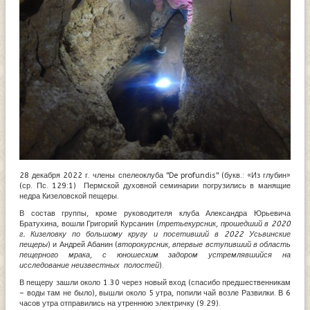
28 декабря 2022 г. члены спелеоклуба "De profundis" (букв.: «Из глубин»
(ср. Пс. 129:1) Пермской духовной семинарии погрузились в манящие
недра Кизеловской пещеры.
В состав группы, кроме руководителя клуба Александра Юрьевича
Братухина, вошли Григорий Курсанин (
третьекурсник, прошедший в 2020
г. Кизеловку по большому кругу и посетивший в 2022 Усьвинские
пещеры
) и Андрей Абанин (
второкурсник, впервые вступивший в область
пещерного мрака, с юношеским задором устремлявшийся на
исследование неизвестных полостей
).
В пещеру зашли около 1.30 через новый вход (спасибо предшественникам
– воды там не было), вышли около 5 утра, попили чай возле Развилки. В 6
часов утра отправились на утреннюю электричку (9.29).