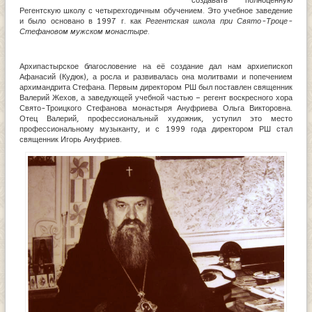
создавать полноценную
Регентскую школу с четырехгодичным обучением. Это учебное заведение
и было основано в 1997 г. как
Регентская школа при Свято-Троце-
Стефановом мужском монастыре
.
Архипастырское благословение на её создание дал нам архиепископ
Афанасий (Кудюк), а росла и развивалась она молитвами и попечением
архимандрита Стефана. Первым директором РШ был поставлен священник
Валерий Жехов, а заведующей учебной частью – регент воскресного хора
Свято-Троицкого Стефанова монастыря Ануфриева Ольга Викторовна.
Отец Валерий, профессиональный художник, уступил это место
профессиональному музыканту, и с 1999 года директором РШ стал
священник Игорь Ануфриев.