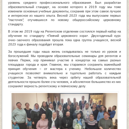
уровень среднего профессионального образования. Был разработан
образовательный стандарт, на основе которого в 2019 году мы тоже
изменили основные учебные документы, сохранив при этом самое лучшее
и интересное из нашего опыта. Весной 2023 года мы выпускаем первых
"ласточек", отучившихся по новому общероссийскому церковному
стандарту.
В этом же 2019 году на Регентском отделении состоялся первый набор на
обучение по стандарту «Певчий церковного хора». Двухгодичный курс
очно-заочного образования прошла пока одна группа учащихся, весной
2023 года к финалу подойдет вторая.
За прошедшие годы наша жизнь складывалась не только из уроков и
богослужений. Мы проводили образовательные семинары для регентов и
певчих Перми, хор принимал участие в концертах на самых разных
площадках города и края. Главное, мы стараемся сохранить важнейший
принцип обучения – от мастера к ученику. Небольшое количество
учащихся позволяет внимательно и тщательно работать с каждым
студентом. За четверть века через орбиту нашей образовательной
деятельности прошло более ста человек, и абсолютное большинство из них
сохраняет верность регентскому и певческому делу.