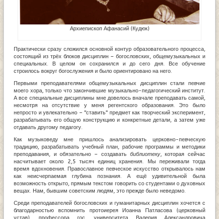
Архиепископ Афанасий (Кудюк)
Практически сразу сложился основной контур образовательного процесса,
состоящий из трёх блоков дисциплин – богословских, общемузыкальных и
специальных. В целом он сохранился и до сего дня. Все обучение
строилось вокруг богослужения и было ориентировано на него.
Первыми преподавателями общемузыкальных дисциплин стали певчие
моего хора, только что закончившие музыкально-педагогический институт.
А все специальные дисциплины мне довелось вначале преподавать самой,
несмотря на отсутствие у меня регентского образования. Это было
непросто и увлекательно – "ставить" предмет как творческий эксперимент,
разрабатывать его общую конструкцию и конкретные детали, а затем уже
отдавать другому педагогу.
Как музыковеду мне пришлось анализировать церковно-певческую
традицию, разрабатывать учебный план, рабочие программы и методики
преподавания, и обязательно – создавать
библиотеку
, которая сейчас
насчитывает около 2,5 тысяч единиц хранения. Мы переживали тогда
время вдохновения. Православное певческое искусство открывалось нам
как неисчерпаемая глубина познания. А ещё удивительной была
возможность открыто, прямым текстом говорить со студентами о духовных
вещах. Нам, бывшим советским людям, это прежде было неведомо.
Среди преподавателей богословских и гуманитарных дисциплин хочется с
благодарностью вспомнить протоиерея Иоанна Патласова (церковный
устав), профессора гос. университета Валерия Александровича