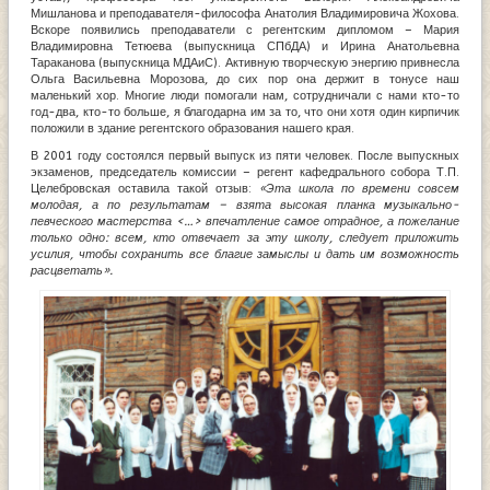
Мишланова и преподавателя-философа Анатолия Владимировича Жохова.
Вскоре появились преподаватели с регентским дипломом – Мария
Владимировна Тетюева (выпускница СПбДА) и Ирина Анатольевна
Тараканова (выпускница МДАиС). Активную творческую энергию привнесла
Ольга Васильевна Морозова, до сих пор она держит в тонусе наш
маленький хор. Многие люди помогали нам, сотрудничали с нами кто-то
год-два, кто-то больше, я благодарна им за то, что они хотя один кирпичик
положили в здание регентского образования нашего края.
В 2001 году состоялся первый выпуск из пяти человек. После выпускных
экзаменов, председатель комиссии – регент кафедрального собора Т.П.
Целебровская оставила такой отзыв:
«Эта школа по времени совсем
молодая, а по результатам – взята высокая планка музыкально-
певческого мастерства <…> впечатление самое отрадное, а пожелание
только одно: всем, кто отвечает за эту школу, следует приложить
усилия, чтобы сохранить все благие замыслы и дать им возможность
расцветать».