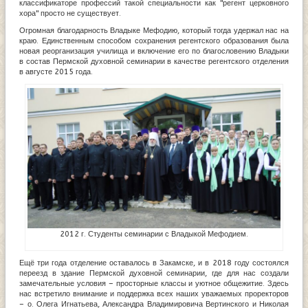
классификаторе профессий такой специальности как "регент церковного
хора" просто не существует.
Огромная благодарность Владыке Мефодию, который тогда удержал нас на
краю. Единственным способом сохранения регентского образования была
новая реорганизация училища и включение его по благословению Владыки
в состав Пермской духовной семинарии в качестве регентского отделения
в августе 2015 года.
2012 г. Студенты семинарии с Владыкой Мефодием.
Ещё три года отделение оставалось в Закамске, и в 2018 году состоялся
переезд в здание Пермской духовной семинарии, где для нас создали
замечательные условия – просторные классы и уютное общежитие. Здесь
нас встретило внимание и поддержка всех наших уважаемых проректоров
– о. Олега Игнатьева, Александра Владимировича Вертинского и Николая