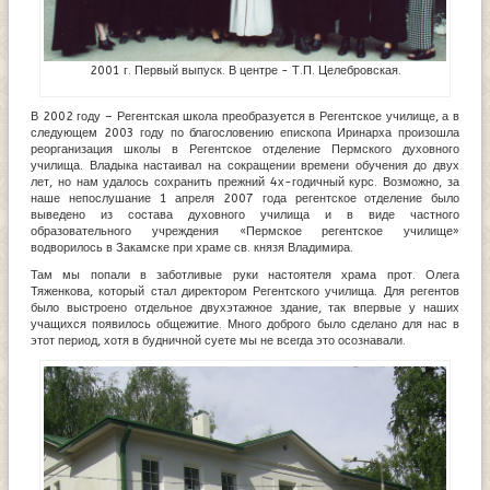
2001 г. Первый выпуск. В центре - Т.П. Целебровская.
В 2002 году – Регентская школа преобразуется в Регентское училище, а в
следующем 2003 году по благословению епископа Иринарха произошла
реорганизация школы в Регентское отделение Пермского духовного
училища. Владыка настаивал на сокращении времени обучения до двух
лет, но нам удалось сохранить прежний 4х-годичный курс. Возможно, за
наше непослушание 1 апреля 2007 года регентское отделение было
выведено из состава духовного училища и в виде частного
образовательного учреждения «Пермское регентское училище»
водворилось в Закамске при храме св. князя Владимира.
Там мы попали в заботливые руки настоятеля храма прот. Олега
Тяженкова, который стал директором Регентского училища. Для регентов
было выстроено отдельное двухэтажное здание, так впервые у наших
учащихся появилось общежитие. Много доброго было сделано для нас в
этот период, хотя в будничной суете мы не всегда это осознавали.