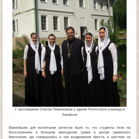
С протоиереем Олегом Тяженковым у здания Регентского училища в
Закамске
Важнейшим для воспитания регентов было то, что студенты пели на
богослужениях в большом приходском храме в центре закамского
благочиния, где совершались и чин воздвижения Креста, и шествие на