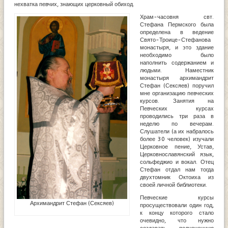
нехватка певчих, знающих церковный обиход.
Храм-часовня свт.
Стефана Пермского была
определена в ведение
Свято-Троице-Стефанова
монастыря, и это здание
необходимо было
наполнить содержанием и
людьми. Наместник
монастыря архимандрит
Стефан (Сексяев) поручил
мне организацию певческих
курсов. Занятия на
Певческих курсах
проводились три раза в
неделю по вечерам.
Слушатели (а их набралось
более 30 человек) изучали
Церковное пение, Устав,
Церковнославянский язык,
сольфеджио и вокал. Отец
Стефан отдал нам тогда
двухтомник Октоиха из
своей личной библиотеки.
Певческие курсы
Архимандрит Стефан (Сексяев)
просуществовали один год,
к концу которого стало
очевидно, что нужно