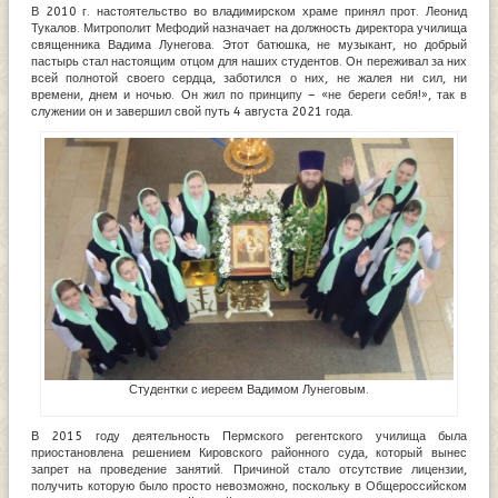
В 2010 г. настоятельство во владимирском храме принял прот. Леонид
Тукалов. Митрополит Мефодий назначает на должность директора училища
священника Вадима Лунегова. Этот батюшка, не музыкант, но добрый
пастырь стал настоящим отцом для наших студентов. Он переживал за них
всей полнотой своего сердца, заботился о них, не жалея ни сил, ни
времени, днем и ночью. Он жил по принципу – «не береги себя!», так в
служении он и завершил свой путь 4 августа 2021 года.
Студентки с иереем Вадимом Лунеговым.
В 2015 году деятельность Пермского регентского училища была
приостановлена решением Кировского районного суда, который вынес
запрет на проведение занятий. Причиной стало отсутствие лицензии,
получить которую было просто невозможно, поскольку в Общероссийском