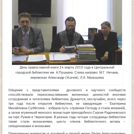
День православной книги 14 марта 2010 года в Центральной
городской библиотеке им. А.Пушкина. Слева направо: М.Г. Нечаев,
иеромонах Александр (Усачев), Л.А. Малышева
Общение с представителями духовного и научного сообществ
способствовало переосмысливанию жизненных ценностей многими
сотрудникам и читателями библиотеки. Думается, неслучайно, всего через
три года после открытия библиотеки, ее заведующая - Екатерина
Михайловна Субботина - избрала путь служения Господу и стала инокиней,
а затем игуменьей женского монастыря преподобного Сергия Радонежского
на горе Румии в Черногории. В разные годы четыре сотрудницы библиотеки
также стали монахинями, шесть членов библиотечного актива -
священниками и монахами.
Переломным моментом в духовной и личной жизни Лидии Александровны