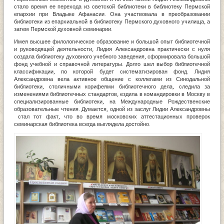
стало время ее перехода из светской библиотеки в библиотеку Пермской
епархии при Владыке Афанасии. Она участвовала в преобразовании
библиотеки из епархиальной в библиотеку Пермского духовного училища, а
затем Пермской духовной семинарии.
Имея высшее филологическое образование и большой опыт библиотечной
и руководящей деятельности, Лидия Александровна практически с нуля
создала библиотеку духовного учебного заведения, сформировала большой
фонд учебной и справочной литературы. Долго шел выбор библиотечной
классификации, по которой будет систематизирован фонд. Лидия
Александровна вела активное общение с коллегами из Синодальной
библиотеки, столичными корифеями библиотечного дела, следила за
изменениями библиотечных стандартов, ездила в командировки в Москву в
специализированные библиотеки, на Международные Рождественские
образовательные чтения. Думается, одной из заслуг Лидии Александровны
стал тот факт, что во время московских аттестационных проверок
семинарская библиотека всегда выглядела достойно.