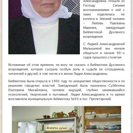
Александровна отошла ко
Господу. Своими
воспоминаниями о ней с
нами поделилась ее
коллега и близкий человек
- Любовь Павловна
Маркова, заведующая
Библиотекой Духовного
возрождения.
С Лидией Александровной
Малышевой мы начали
общаться в начале 90-х
годов прошлого столетия.
Вспоминая об этом времени, не могу не сказать о Библиотеке Духовного
возрождения, которая сыграла особую роль в судьбе ее сотрудников,
читателей и друзей, в том числе и в жизни Лидии Александровны.
Библиотека была открыта в 1991 году по инициативе общественности и по
решению городских властей. Заведующей была назначена Субботина
Екатерина Михайловна, человек ищущий, глубоко занимавшийся
психологией, творческий и пытливый. Лидия Александровна в то время
возглавляла муниципальную библиотеку №30 в пос. Пролетарский.