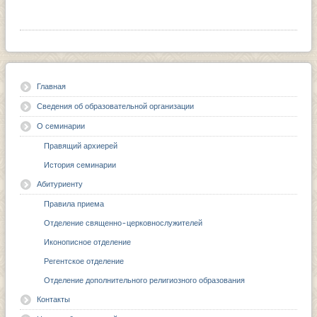
Главная
Сведения об образовательной организации
О семинарии
Правящий архиерей
История семинарии
Абитуриенту
Правила приема
Отделение священно-церковнослужителей
Иконописное отделение
Регентское отделение
Отделение дополнительного религиозного образования
Контакты