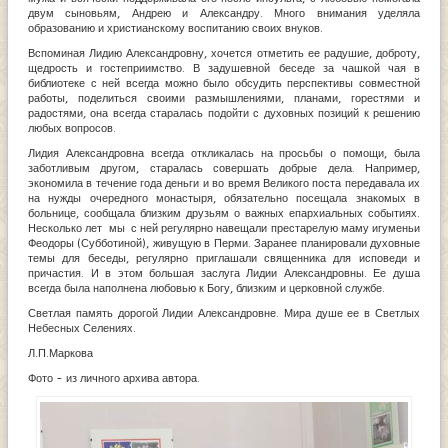
двум сыновьям, Андрею и Александру. Много внимания уделяла
образованию и христианскому воспитанию своих внуков.
Вспоминая Лидию Александровну, хочется отметить ее радушие, доброту,
щедрость и гостеприимство. В задушевной беседе за чашкой чая в
библиотеке с ней всегда можно было обсудить перспективы совместной
работы, поделиться своими размышлениями, планами, горестями и
радостями, она всегда старалась подойти с духовных позиций к решению
любых вопросов.
Лидия Александровна всегда откликалась на просьбы о помощи, была
заботливым другом, старалась совершать добрые дела. Например,
экономила в течение года деньги и во время Великого поста передавала их
на нужды очередного монастыря, обязательно посещала знакомых в
больнице, сообщала близким друзьям о важных епархиальных событиях.
Несколько лет мы с ней регулярно навещали престарелую маму игуменьи
Феодоры (Субботиной), живущую в Перми. Заранее планировали духовные
темы для беседы, регулярно приглашали священника для исповеди и
причастия. И в этом большая заслуга Лидии Александровны. Ее душа
всегда была наполнена любовью к Богу, близким и церковной службе.
Светлая память дорогой Лидии Александровне. Мира душе ее в Светлых
Небесных Селениях.
Л.П.Маркова
Фото - из личного архива автора.