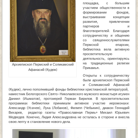
площадка, с большим
участием общественности в
формировании фондов,
выстраивании концепции
развития, привлечении
партнеров и
благотворителей. Благодаря
сотрудничеству и общению
со священнослужителями
Пермской епархии,
библиотека вела активную
просветительскую
деятельность, ориентируясь
на традиционные религии
Архиепископ Пермский и Соликамский
Прикамья
.
Афанасий (Кудюк)
Открыты к сотрудничеству
были архиепископ Пермский
и Соликамский Афанасий
(Кудюк), лично пополнивший фонды библиотеки христианской литературой,
наместник Белогорского Свято-Николаевского мужского монастыря игумен
Даниил (Ишматов), протоиерей Герман Бирилов. В просветительских
программах библиотеки принимали активное участие иеромонахи:
Александр (Усачев), Лука (Лобанов), Филипп (Чебыкин), диакон Геннадий
Вихарев, редактор газеты «Православная Пермь» Михаил Юрьевич
Медведев. Конечно, Лидия Александровна не осталась в стороне и внесла
свою лепту в становление нового дела.