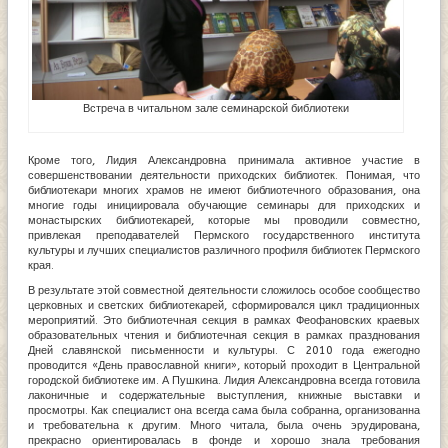
Встреча в читальном зале семинарской библиотеки
Кроме того, Лидия Александровна принимала активное участие в
совершенствовании деятельности приходских библиотек. Понимая, что
библиотекари многих храмов не имеют библиотечного образования, она
многие годы инициировала обучающие семинары для приходских и
монастырских библиотекарей, которые мы проводили совместно,
привлекая преподавателей Пермского государственного института
культуры и лучших специалистов различного профиля библиотек Пермского
края.
В результате этой совместной деятельности сложилось особое сообщество
церковных и светских библиотекарей, сформировался цикл традиционных
мероприятий. Это библиотечная секция в рамках Феофановских краевых
образовательных чтения и библиотечная секция в рамках празднования
Дней славянской письменности и культуры. С 2010 года ежегодно
проводится «День православной книги», который проходит в Центральной
городской библиотеке им. А Пушкина. Лидия Александровна всегда готовила
лаконичные и содержательные выступления, книжные выставки и
просмотры. Как специалист она всегда сама была собранна, организованна
и требовательна к другим. Много читала, была очень эрудирована,
прекрасно ориентировалась в фонде и хорошо знала требования