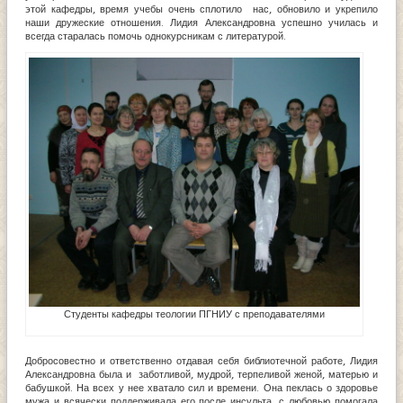
этой кафедры, время учебы очень сплотило нас, обновило и укрепило
наши дружеские отношения. Лидия Александровна успешно училась и
всегда старалась помочь однокурсникам с литературой.
Студенты кафедры теологии ПГНИУ с преподавателями
Добросовестно и ответственно отдавая себя библиотечной работе, Лидия
Александровна была и заботливой, мудрой, терпеливой женой, матерью и
бабушкой. На всех у нее хватало сил и времени. Она пеклась о здоровье
мужа и всячески поддерживала его после инсульта, с любовью помогала