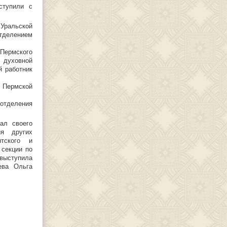
тупили с
Уральской
отделением
 Пермского
 духовной
й работник
 Пермской
 отделения
ал своего
ия других
нтского и
 секции по
выступила
ева Ольга