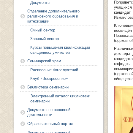
Поприветс
Документы
учащихся
Отделение дополнительного
кандидат
религиозного образования и
Измайловс
катехизации
Ключевым
Очный сектор
посвящён 
Правосла
Заочный сектор
(церковно
Курсы повышения квалификации
Различны
священнослужителей
доклады
кандидата
Семинарский храм
кафедры 
семинарии
Расписание богослужений
(церковн
Клуб «Воскресение»
общецерко
Библиотека семинарии
Электронный каталог библиотеки
семинарии
Документы по основной
деятельности
Образовательный портал
Документы по основной