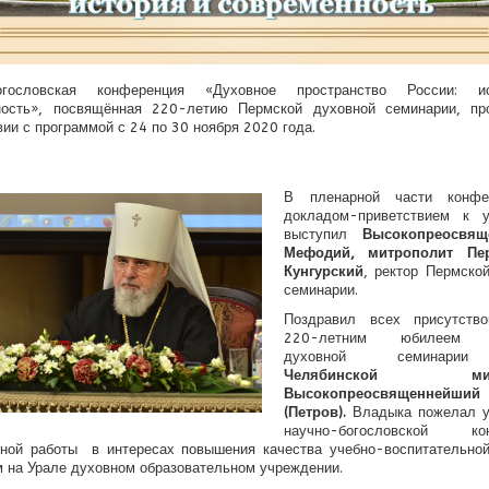
богословская конференция «Духовное пространство России: и
ность», посвящённая 220-летию Пермской духовной семинарии, пр
вии с программой с 24 по 30 ноября 2020 года.
В пленарной части конфе
докладом-приветствием к у
выступил
Высокопреосвящ
Мефодий, митрополит Пе
Кунгурский
, ректор Пермско
семинарии.
Поздравил всех присутств
220-летним юбилеем П
духовной семина
Челябинской митр
Высокопреосвященнейший 
(Петров).
Владыка пожелал у
научно-богословской кон
рной работы в интересах повышения качества учебно-воспитательной
 на Урале духовном образовательном учреждении.