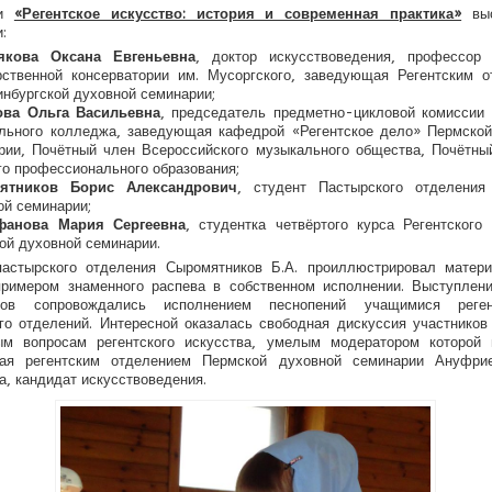
ии
«Регентское искусство: история и современная практика»
выс
:
якова Оксана Евгеньевна
, доктор искусствоведения, профессор 
рственной консерватории им. Мусоргского, заведующая Регентским 
инбургской духовной семинарии;
ова Ольга Васильевна
, председатель предметно-цикловой комиссии
льного колледжа, заведующая кафедрой «Регентское дело» Пермской
рии, Почётный член Всероссийского музыкального общества, Почётны
го профессионального образования;
ятников Борис Александрович
, студент Пастырского отделения
ой семинарии;
фанова Мария Сергеевна
, студентка четвёртого курса Регентского
ой духовной семинарии.
пастырского отделения Сыромятников Б.А. проиллюстрировал матери
примером знаменного распева в собственном исполнении. Выступлен
ков сопровождались исполнением песнопений учащимися реге
го отделений. Интересной оказалась свободная дискуссия участников
ым вопросам регентского искусства, умелым модератором которой 
ая регентским отделением Пермской духовной семинарии Ануфри
а, кандидат искусствоведения.