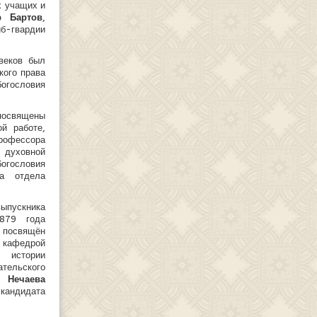
х учащих и
р Бартов
,
б-гвардии
веков был
кого права
огословия
посвящены
ой работе,
профессора
 духовной
богословия
ка отдела
пускника
879 года
 посвящён
федрой
 истории
ательского
та
Нечаева
ндидата