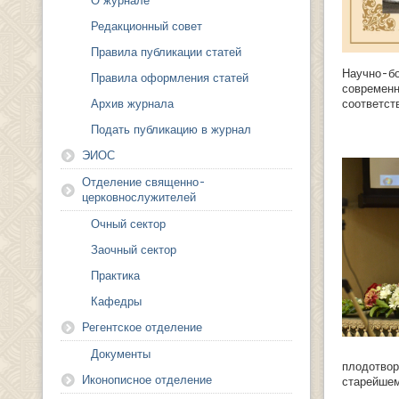
О журнале
Редакционный совет
Правила публикации статей
Научно-
Правила оформления статей
современ
соответст
Архив журнала
Подать публикацию в журнал
ЭИОС
Отделение священно-
церковнослужителей
Очный сектор
Заочный сектор
Практика
Кафедры
Регентское отделение
Документы
плодотво
Иконописное отделение
старейшем