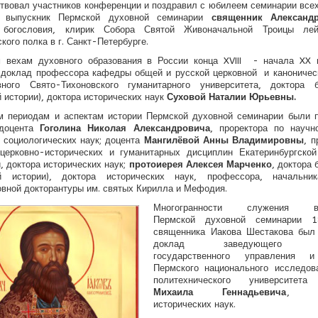
твовал участников конференции и поздравил с юбилеем семинарии все
 выпускник Пермской духовной семинарии
священник Александ
 богословия, клирик Собора Святой Живоначальной Троицы лей
кого полка в г. Санкт-Петербурге.
 вехам духовного образования в России конца XVIII - начала XX 
доклад профессора кафедры общей и русской церковной и каноничес
вного Свято-Тихоновского гуманитарного университета, доктора б
й истории), доктора исторических наук
Суховой Наталии Юрьевны.
м периодам и аспектам истории Пермской духовной семинарии были 
 доцента
Гоголина Николая Александровича
, проректора по научн
 социологических наук; доцента
Мангилёвой Анны Владимировны
, 
церковно-исторических и гуманитарных дисциплин Екатеринбургской
, доктора исторических наук;
протоиерея Алексея Марченко
, доктора 
ой истории), доктора исторических наук, профессора, начальни
вной докторантуры им. святых Кирилла и Мефодия.
Многогранности служения вы
Пермской духовной семинарии 1
священника Иакова Шестакова был
доклад заведующего ка
государственного управления и
Пермского национального исследов
политехнического университе
Михаила Геннадьевича
, ка
исторических наук.