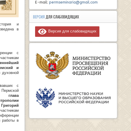
E-mail:
permseminaria@gmail.com
ВЕРСИЯ
ДЛЯ СЛАБОВИДЯЩИХ
стория и
оведена в
Версия для слабовидящих
ренции с
частникам
еннейший
рмский и
й духовной
овавших с
ермской
рии
глава
ополии
Григорий
частникам
ференции
 работы в