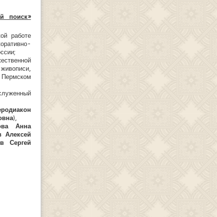
ый поиск»
кой работе
ративно-
ссии;
ественной
 живописи,
 Пермском
служенный
еродиакон
овна
),
ова Анна
в Алексей
ов Сергей