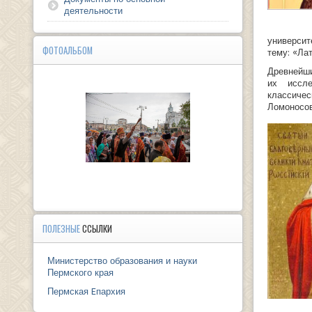
деятельности
университ
ФОТОАЛЬБОМ
тему: «Ла
Древнейши
их иссл
классиче
Ломоносов
ПОЛЕЗНЫЕ
ССЫЛКИ
Министерство образования и науки
Пермского края
Пермская Eпархия