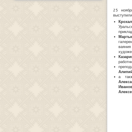
25 нояб
выступили
Кроха
Ураль
прикла
Марты
галере
ваяния
художе
Казар
работн
препод
Алипий
а так
Алекс
Иван
Алекс