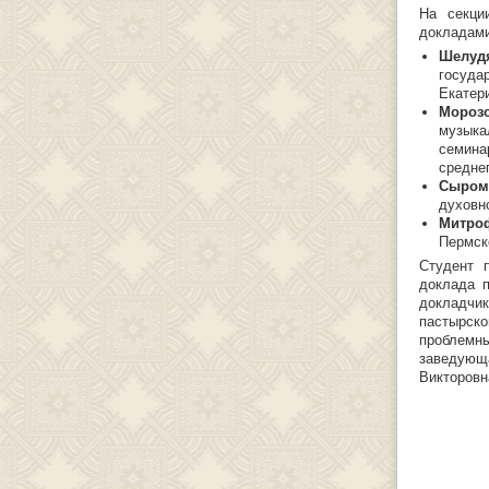
На секц
докладами
Шелуд
госуда
Екатер
Мороз
музыка
семина
средне
Сыром
духовн
Митро
Пермск
Студент 
доклада 
докладчи
пастырско
проблемн
заведующ
Викторовн