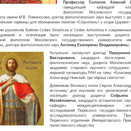
Профессор Солопов Алексей И
заведующий кафедрой класс
филологии Московского государ
ета имени М.В. Ломоносова, доктор филологических наук выступил с д
тинские термины для обозначения понятия «Спаситель» у отцов Церкви».
м рукописям Библии Codex Sinaiticus и Codex Amiatinus и современн
едования и публикации было посвящено выступление доцента
ской филологии Московского государственного университета и
а, доктора филологических наук
Антонец Екатерины Владимировны
.
Актуально прозвучал доклад
Первушина
Викторовича
, кандидата богословия, 
филологических наук, доцента Московской
академии, старшего научного сотрудника 
мировой литературы РАН на тему: «Благове
Александр Невский: три образа святости».
Дневникам Великого князя Сергия Александ
источнику для изучения его религиозной 
посвящён доклад доцента
Софьина
Михайловича
, кандидата исторических нау
кафедры междисциплинарных исто
исследований Пермского государственного
исследовательского университета, Пре
Пермского отделения Императорского Прав
палестинского общества.