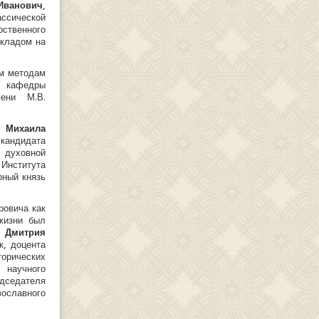
ванович
,
ической
ственного
окладом на
ым методам
 кафедры
мени М.В.
 Михаила
кандидата
 духовной
Института
рный князь
ровича как
жизни был
 Дмитрия
к, доцента
рических
 научного
дседателя
ославного