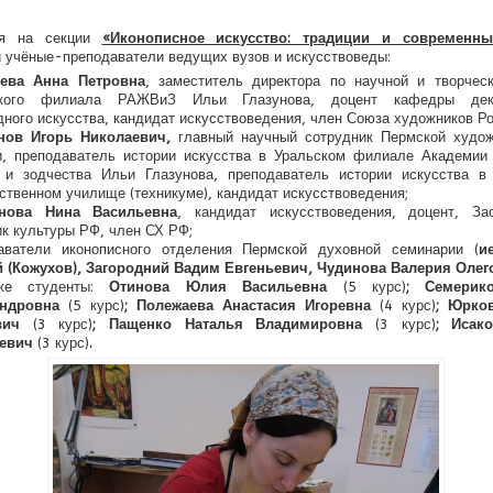
ря на секции
«Иконописное искусство: традиции и современн
 учёные-преподаватели ведущих вузов и искусствоведы:
лева Анна Петровна
, заместитель директора по научной и творчес
ского филиала РАЖВиЗ Ильи Глазунова, доцент кафедры деко
дного искусства, кандидат искусствоведения, член Союза художников Ро
нов Игорь Николаевич,
главный научный сотрудник Пермской худож
и, преподаватель истории искусства в Уральском филиале Академии
 и зодчества Ильи Глазунова, преподаватель истории искусства в
ственном училище (техникуме), кандидат искусствоведения;
инова Нина Васильевна
, кандидат искусствоведения, доцент, За
ик культуры РФ, член СХ РФ;
аватели иконописного отделения Пермской духовной семинарии (
и
 (Кожухов),
Загородний Вадим Евгеньевич, Чудинова Валерия Олег
же студенты:
Отинова Юлия Васильевна
(5 курс)
; Семерик
андровна
(5 курс)
; Полежаева Анастасия Игоревна
(4 курс)
; Юрко
ович
(3 курс)
; Пащенко Наталья Владимировна
(3 курс)
; Исак
еевич
(3 курс)
.