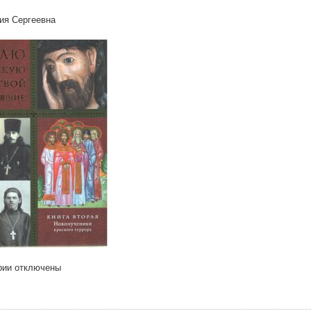
ия Сергеевна
рии
отключены