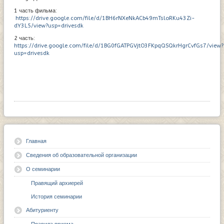
1 часть фильма:
https://drive.google.com/file/d/1BH6rNXeNkACb49mTsloRKu43Zi-
dY3L5/view?usp=drivesdk
2 часть:
https://drive.google.com/file/d/1BG0fGATPGVjtO3FKpqQSQkrHgrCvfGs7/view?
usp=drivesdk
Главная
Сведения об образовательной организации
О семинарии
Правящий архиерей
История семинарии
Абитуриенту