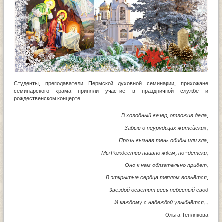
Студенты, преподаватели Пермской духовной семинарии, прихожане
семинарского храма приняли участие в праздничной службе и
рождественском концерте.
В холодный вечер, отложив дела,
Забыв о неурядицах житейских,
Прочь выгнав тень обиды или зла,
Мы Рождество наивно ждём, по-детски,
Оно к нам обязательно придет,
В открытые сердца теплом вольётся,
Звездой осветит весь небесный свод
И каждому с надеждой улыбнётся…
Ольга Теплякова