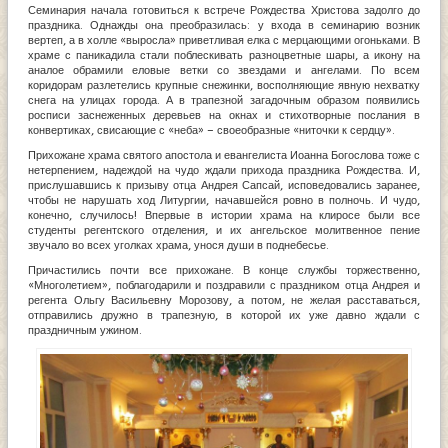
Семинария начала готовиться к встрече Рождества Христова задолго до
праздника. Однажды она преобразилась: у входа в семинарию возник
вертеп, а в холле «выросла» приветливая елка с мерцающими огоньками. В
храме с паникадила стали поблескивать разноцветные шары, а икону на
аналое обрамили еловые ветки со звездами и ангелами. По всем
коридорам разлетелись крупные снежинки, восполняющие явную нехватку
снега на улицах города. А в трапезной загадочным образом появились
росписи заснеженных деревьев на окнах и стихотворные послания в
конвертиках, свисающие с «неба» – своеобразные «ниточки к сердцу».
Прихожане храма святого апостола и евангелиста Иоанна Богослова тоже с
нетерпением, надеждой на чудо ждали прихода праздника Рождества. И,
прислушавшись к призыву отца Андрея Сапсай, исповедовались заранее,
чтобы не нарушать ход Литургии, начавшейся ровно в полночь. И чудо,
конечно, случилось! Впервые в истории храма на клиросе были все
студенты регентского отделения, и их ангельское молитвенное пение
звучало во всех уголках храма, унося души в поднебесье.
Причастились почти все прихожане. В конце службы торжественно,
«Многолетием», поблагодарили и поздравили с праздником отца Андрея и
регента Ольгу Васильевну Морозову, а потом, не желая расставаться,
отправились дружно в трапезную, в которой их уже давно ждали с
праздничным ужином.