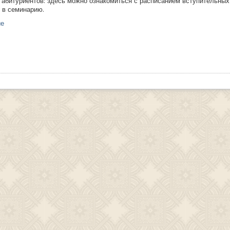
абитуриентов: здесь можно ознакомиться с расписанием вступительных
 в семинарию.
ие