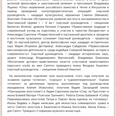
античной философии и христианской религии» и протоиерея Владимира
Ященко «Опыт окормления российского воинства в Чечне и Ингушетии в
период проведения контртеррористических операций» (научный
руководитель – кандидат культурологи, иеромонах Симеон (Минаков);
Анатолия Олисова «Историческое развитие института восприемничества в
Христианской Церкви I – V вв.» (научный руководитель – священник
Валентин Волков); диакона Евгения Старцева «Православные традиции и
современный взгляд на подготовку и участие в таинстве Евхаристии» и
Александра Сиротина «Рождественский и пасхальный архетипы в западном
и восточном культурном сознании» (научный руководитель – проректор
ПДС по научной работе, доктор философских наук, кандидат исторических
наук Мария Игоревна Дегтярева); Александра Сайдакова «Православная
миссионерская деятельность среди индейцев Северной Америки: история и
современность» (научный руководитель – кандидат исторических наук,
доцент Александр Владимирович Вертинский); Владимира Ермилова
«Воспитание духовно-нравственных качеств участников православного
парусного клуба во имя Святого праведного воина Феодора Ушакова»
(научный руководитель – священник Алексей Никитин).
На иконописном отделении трое выпускников этого года получили на
экзамене оценки «отлично», «хорошо» и «удовлетворительно». Оценки
«отлично» за дипломные проекты, выполненные под руководством
иеродиакона Алипия (Кожухова), получили Вадим Загородний (икона
«Причащение апостолов») и Лидия Сироткина (икона «Спас на Престоле» и
икона Божией Матери «Толгская Тронная»). Работа Елены Бабаевой «Собор
Первоверховных апостолов Петра и Павла» была оценена на «четверку».
Иконы Вадима и Лидии написаны для иконостаса семинарского храма в
честь Святого апостола и Евангелиста Иоанна Богослова. Икона Елены –
для Свято-Троицкого Стефанова мужского монастыря.