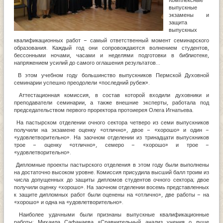
Комплексные
выпускные
экзамены и
защита
выпускных
квалификационных работ – самый ответственный момент семинарского
образования. Каждый год они сопровождаются волнением студентов,
бессонными ночами, часами и неделями подготовки в библиотеке,
напряжением усилий до самого оглашения результатов…
В этом учебном году большинство выпускников Пермской Духовной
семинарии успешно преодолели «последний рубеж».
Аттестационная комиссия, в состав которой входили духовники и
преподаватели семинарии, а также внешние эксперты, работала под
председательством первого проректора протоиерея Олега Игнатьева.
На пастырском отделении очного сектора четверо из семи выпускников
получили на экзамене оценку «отлично», двое – «хорошо» и один –
«удовлетворительно». На заочном отделении из тринадцати выпускников
трое – оценку «отлично», семеро – «хорошо» и трое –
«удовлетворительно».
Дипломные проекты пастырского отделения в этом году были выполнены
на достаточно высоком уровне. Комиссия присудила высший балл троим из
числа допущенных до защиты дипломов студентов очного сектора; двое
получили оценку «хорошо». На заочном отделении восемь представленных
к защите дипломных работ были оценены на «отлично», две работы – на
«хорошо» и одна на «удовлетворительно».
Наиболее удачными были признаны выпускные квалификационные
работы: Михаила Сафанаева «Сравнительный анализ учения о душе