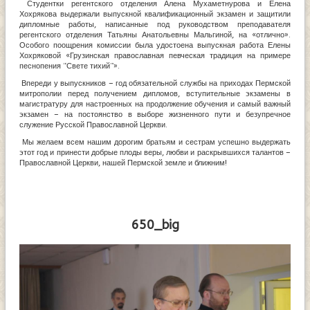
Студентки регентского отделения Алена Мухаметнурова и Елена
Хохрякова выдержали выпускной квалификационный экзамен и защитили
дипломные работы, написанные под руководством преподавателя
регентского отделения Татьяны Анатольевны Мальгиной, на «отлично».
Особого поощрения комиссии была удостоена выпускная работа Елены
Хохряковой «Грузинская православная певческая традиция на примере
песнопения “Свете тихий”».
Впереди у выпускников – год обязательной службы на приходах Пермской
митрополии перед получением дипломов, вступительные экзамены в
магистратуру для настроенных на продолжение обучения и самый важный
экзамен – на постоянство в выборе жизненного пути и безупречное
служение Русской Православной Церкви.
Мы желаем всем нашим дорогим братьям и сестрам успешно выдержать
этот год и принести добрые плоды веры, любви и раскрывшихся талантов –
Православной Церкви, нашей Пермской земле и ближним!
650_big