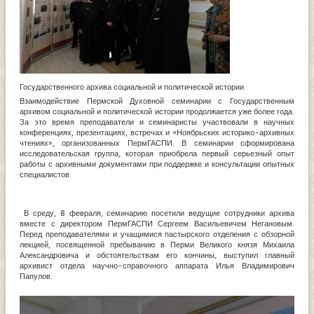
Государственного архива социальной и политической истории.
Взаимодействие Пермской Духовной семинарии с Государственным
архивом социальной и политической истории продолжается уже более года.
За это время преподаватели и семинаристы участвовали в научных
конференциях, презентациях, встречах и «Ноябрьских историко-архивных
чтениях», организованных ПермГАСПИ. В семинарии сформирована
исследовательская группа, которая приобрела первый серьезный опыт
работы с архивными документами при поддержке и консультации опытных
специалистов.
В среду, 8 февраля, семинарию посетили ведущие сотрудники архива
вместе с директором ПермГАСПИ Сергеем Васильевичем Негановым.
Перед преподавателями и учащимися пастырского отделения с обзорной
лекцией, посвященной пребыванию в Перми Великого князя Михаила
Александровича и обстоятельствам его кончины, выступил главный
архивист отдела научно-справочного аппарата Илья Владимирович
Папулов.