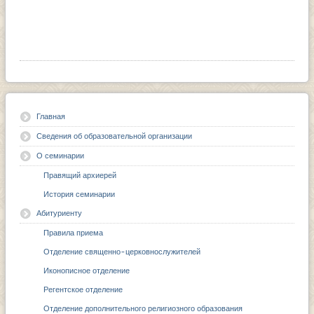
Главная
Сведения об образовательной организации
О семинарии
Правящий архиерей
История семинарии
Абитуриенту
Правила приема
Отделение священно-церковнослужителей
Иконописное отделение
Регентское отделение
Отделение дополнительного религиозного образования