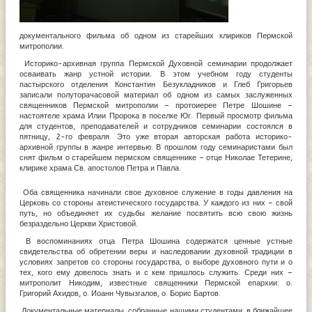
документального фильма об одном из старейших клириков Пермской
митрополии.
Историко-архивная группа Пермской Духовной семинарии продолжает
осваивать жанр устной истории. В этом учебном году студенты
пастырского отделения Константин Безукладников и Глеб Григорьев
записали полуторачасовой материал об одном из самых заслуженных
священников Пермской митрополии – протоиерее Петре Шошине –
настоятеле храма Илии Пророка в поселке Юг. Первый просмотр фильма
для студентов, преподавателей и сотрудников семинарии состоялся в
пятницу, 2-го февраля. Это уже вторая авторская работа историко-
архивной группы в жанре интервью. В прошлом году семинаристами был
снят фильм о старейшем пермском священнике – отце Николае Тетерине,
клирике храма Св. апостолов Петра и Павла.
Оба священника начинали свое духовное служение в годы давления на
Церковь со стороны атеистического государства. У каждого из них – свой
путь, но объединяет их судьбы желание посвятить всю свою жизнь
безраздельно Церкви Христовой.
В воспоминаниях отца Петра Шошина содержатся ценные устные
свидетельства об обретении веры и наследовании духовной традиции в
условиях запретов со стороны государства, о выборе духовного пути и о
тех, кого ему довелось знать и с кем пришлось служить. Среди них –
митрополит Никодим, известные священники Пермской епархии: о.
Григорий Ахидов, о. Иоанн Чувызгалов, о. Борис Бартов.
Документальные материалы, собранные нашими студентами, в ближайшее