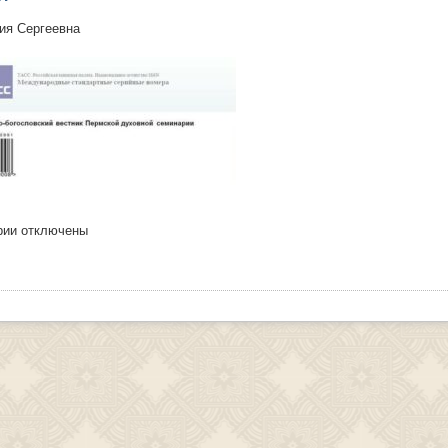
ия Сергеевна
рии
отключены